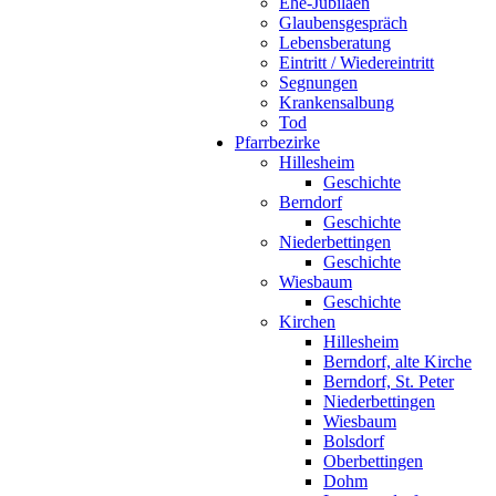
Ehe-Jubiläen
Glaubensgespräch
Lebensberatung
Eintritt / Wiedereintritt
Segnungen
Krankensalbung
Tod
Pfarrbezirke
Hillesheim
Geschichte
Berndorf
Geschichte
Niederbettingen
Geschichte
Wiesbaum
Geschichte
Kirchen
Hillesheim
Berndorf, alte Kirche
Berndorf, St. Peter
Niederbettingen
Wiesbaum
Bolsdorf
Oberbettingen
Dohm