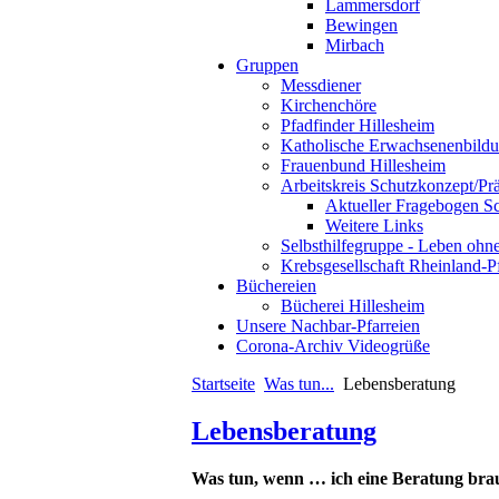
Lammersdorf
Bewingen
Mirbach
Gruppen
Messdiener
Kirchenchöre
Pfadfinder Hillesheim
Katholische Erwachsenenbild
Frauenbund Hillesheim
Arbeitskreis Schutzkonzept/Pr
Aktueller Fragebogen S
Weitere Links
Selbsthilfegruppe - Leben ohn
Krebsgesellschaft Rheinland-P
Büchereien
Bücherei Hillesheim
Unsere Nachbar-Pfarreien
Corona-Archiv Videogrüße
Startseite
Was tun...
Lebensberatung
Lebensberatung
Was tun, wenn … ich eine Beratung bra