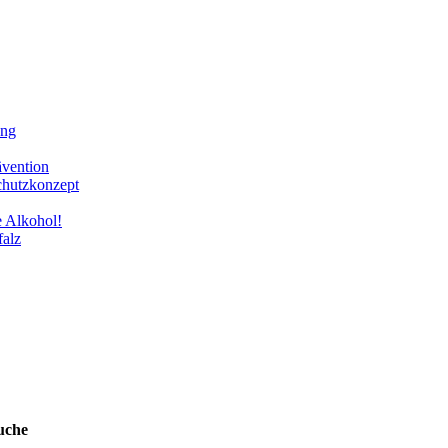
ung
ävention
chutzkonzept
e Alkohol!
falz
uche