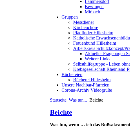
Lammersdorf
Bewingen
Mirbach
Gruppen
Messdiener
Kirchenchöre
Pfadfinder Hillesheim
Katholische Erwachsenenbild
Frauenbund Hillesheim
Arbeitskreis Schutzkonzept/Pr
Aktueller Fragebogen S
Weitere Links
Selbsthilfegruppe - Leben ohn
Krebsgesellschaft Rheinland-P
Büchereien
Bücherei Hillesheim
Unsere Nachbar-Pfarreien
Corona-Archiv Videogrüße
Startseite
Was tun...
Beichte
Beichte
Was tun, wenn … ich das Bußsakramen