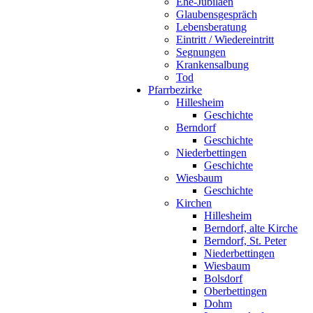
Ehe-Jubiläen
Glaubensgespräch
Lebensberatung
Eintritt / Wiedereintritt
Segnungen
Krankensalbung
Tod
Pfarrbezirke
Hillesheim
Geschichte
Berndorf
Geschichte
Niederbettingen
Geschichte
Wiesbaum
Geschichte
Kirchen
Hillesheim
Berndorf, alte Kirche
Berndorf, St. Peter
Niederbettingen
Wiesbaum
Bolsdorf
Oberbettingen
Dohm