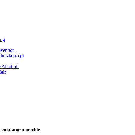
ung
ävention
chutzkonzept
e Alkohol!
falz
t empfangen möchte